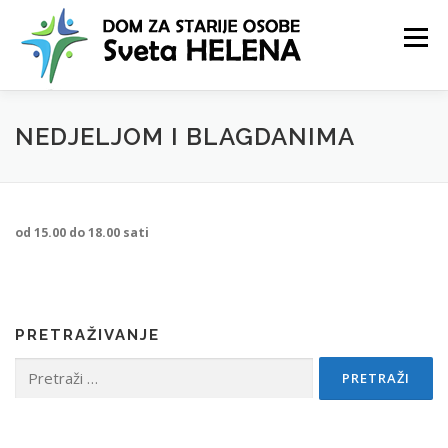
Preskoči
na
Izbornik
sadržaj
NASLOVNICA
O DOMU
USLUGE
VIJESTI
NEDJELJOM I BLAGDANIMA
KONTAKT
od 15.00 do 18.00 sati
PRETRAŽIVANJE
Pretraži: