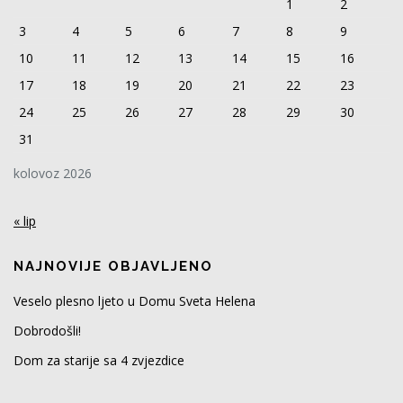
1
2
3
4
5
6
7
8
9
10
11
12
13
14
15
16
17
18
19
20
21
22
23
24
25
26
27
28
29
30
31
kolovoz 2026
« lip
NAJNOVIJE OBJAVLJENO
Veselo plesno ljeto u Domu Sveta Helena
Dobrodošli!
Dom za starije sa 4 zvjezdice