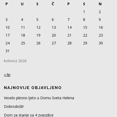
P
U
S
Č
P
S
N
1
2
3
4
5
6
7
8
9
10
11
12
13
14
15
16
17
18
19
20
21
22
23
24
25
26
27
28
29
30
31
kolovoz 2026
« lip
NAJNOVIJE OBJAVLJENO
Veselo plesno ljeto u Domu Sveta Helena
Dobrodošli!
Dom za starije sa 4 zvjezdice