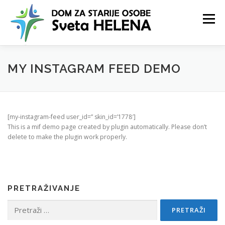
Preskoči
na
Izbornik
sadržaj
NASLOVNICA
O DOMU
USLUGE
VIJESTI
MY INSTAGRAM FEED DEMO
KONTAKT
[my-instagram-feed user_id=” skin_id=’1778′]
This is a mif demo page created by plugin automatically. Please don’t
delete to make the plugin work properly.
PRETRAŽIVANJE
Pretraži: